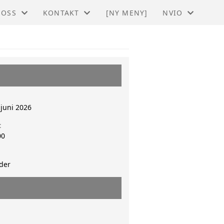
 OSS
KONTAKT
[NY MENY]
NVIO
O - RØROS OG FJELLREGIONEN
KONTAKT
BLI MEDLEM
STYRET
TIL HOVEDSIDE
juni 2026
t
00
der