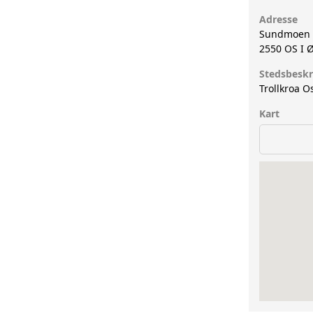
Adresse
Sundmoen 
2550
OS I 
Stedsbeskr
Trollkroa O
Kart