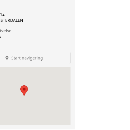
12
ØSTERDALEN
ivelse
s
Start navigering