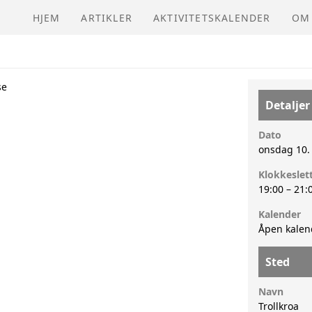
n
HJEM
ARTIKLER
AKTIVITETSKALENDER
OM
NVI
se
Detaljer
Dato
onsdag 10. 
Klokkeslet
19:00
–
21:
Kalender
Åpen kalen
Sted
Navn
Trollkroa