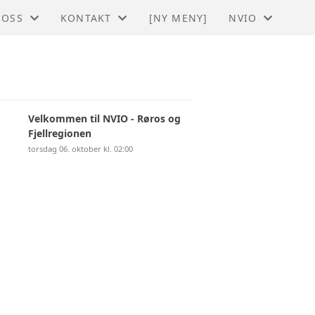
 OSS
KONTAKT
[NY MENY]
NVIO
O - RØROS OG FJELLREGIONEN
KONTAKT
BLI MEDLEM
STYRET
TIL HOVEDSIDE
Velkommen til NVIO - Røros og
Fjellregionen
torsdag 06. oktober kl. 02:00