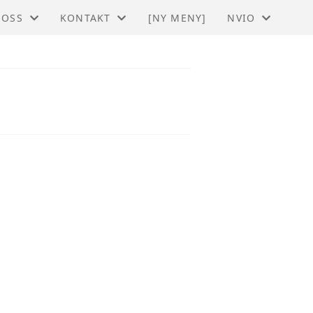
 OSS
KONTAKT
[NY MENY]
NVIO
O - RØROS OG FJELLREGIONEN
KONTAKT
BLI MEDLEM
STYRET
TIL HOVEDSIDE